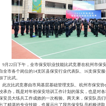
9月22日下午，全市保安职业技能比武竞赛在杭州市保
自全市各个岗位的14支区县保安行业代表队、16支保安服
加了比武。
此次比武竞赛由市局基层基础管理支队、杭州市保安协
校承办，既是对年初保安培训工作计划的落实，也是对各
保安员大练兵工作成效的一次检验。两天来，保安队员们
出了精湛的专业技能，也展示出了我市保安队员积极进取